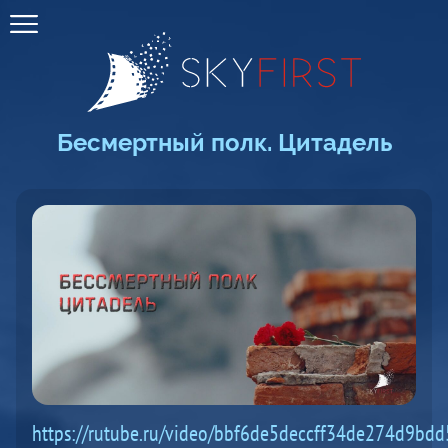
Бесмертный полк. Цитадель
https://rutube.ru/video/bbf6de5deccff34de274d9bdd