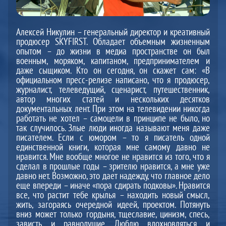
Алексей Никулин – генеральный директор и креативный
продюсер SKYFIRST. Обладает объемным жизненным
опытом – до жизни в медиа пространстве он был
военным, моряком, капитаном, предпринимателем и
даже сыщиком. Кто он сегодня, он скажет сам: «В
официальном пресс-релизе написано, что я продюсер,
журналист, телеведущий, сценарист, путешественник,
автор многих статей и нескольких десятков
документальных лент. При этом на телевидении никогда
работать не хотел – самоцели в принципе не было, но
так случилось. Злые люди иногда называют меня даже
писателем. Если с юмором – то я писатель одной
единственной книги, которая мне самому давно не
нравится. Мне вообще многое не нравится из того, что я
сделал в прошлые годы – зрителю нравится, а мне уже
давно нет. Возможно, это дает надежду, что главное дело
еще впереди – иначе «пора сдирать подковы». Нравится
все, что растит тебе крылья – находить новый смысл,
жить, загораясь очередной идеей, проектом. Потянуть
вниз может только гордыня, тщеславие, цинизм, спесь,
зависть и равнодушие. Люблю вдохновляться и