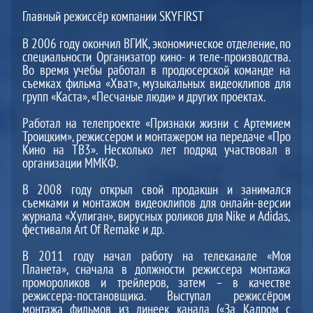
Главный режиссёр компании SKYFIRST
В 2006 году окончил ВГИК, экономическое отделение, по
специальности Организатор кино- и теле-производства.
Во время учебы работал в продюсерской команде на
съемках фильма «Хват», музыкальных видеоклипов для
групп «Каста», «Песчаные люди» и других проектах.
Работал на телепроекте «Признаки жизни с Артемием
Троицким», режиссером и монтажером на передаче «Про
Кино на ТВ3». Несколько лет подряд участвовал в
организации ММКФ.
В 2008 году открыл свой продакшн и занимался
съемками и монтажом видеоклипов для онлайн-версии
журнала «Хулиган», вирусных роликов для Nike и Adidas,
фестиваля Art Of Remake и др.
В 2011 году начал работу на телеканале «Моя
Планета», сначала в должности режиссера монтажа
промороликов и трейлеров, затем – в качестве
режиссера-постановщика. Выступал режиссёром
монтажа фильмов из линеек канала («За Кадром с